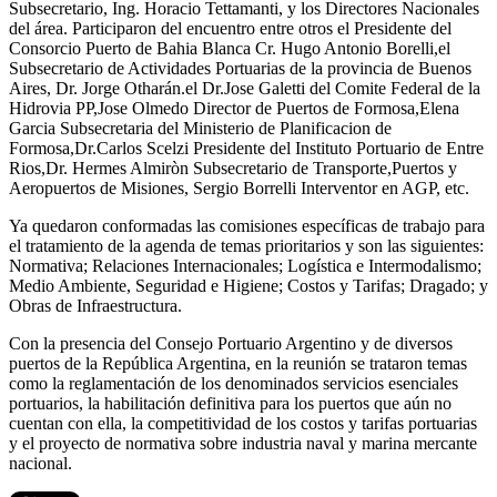
Subsecretario, Ing. Horacio Tettamanti, y los Directores Nacionales
del área. Participaron del encuentro entre otros el Presidente del
Consorcio Puerto de Bahia Blanca Cr. Hugo Antonio Borelli,el
Subsecretario de Actividades Portuarias de la provincia de Buenos
Aires, Dr. Jorge Otharán.el Dr.Jose Galetti del Comite Federal de la
Hidrovia PP,Jose Olmedo Director de Puertos de Formosa,Elena
Garcia Subsecretaria del Ministerio de Planificacion de
Formosa,Dr.Carlos Scelzi Presidente del Instituto Portuario de Entre
Rios,Dr. Hermes Almiròn Subsecretario de Transporte,Puertos y
Aeropuertos de Misiones, Sergio Borrelli Interventor en AGP, etc.
Ya quedaron conformadas las comisiones específicas de trabajo para
el tratamiento de la agenda de temas prioritarios y son las siguientes:
Normativa; Relaciones Internacionales; Logística e Intermodalismo;
Medio Ambiente, Seguridad e Higiene; Costos y Tarifas; Dragado; y
Obras de Infraestructura.
Con la presencia del Consejo Portuario Argentino y de diversos
puertos de la República Argentina, en la reunión se trataron temas
como la reglamentación de los denominados servicios esenciales
portuarios, la habilitación definitiva para los puertos que aún no
cuentan con ella, la competitividad de los costos y tarifas portuarias
y el proyecto de normativa sobre industria naval y marina mercante
nacional.