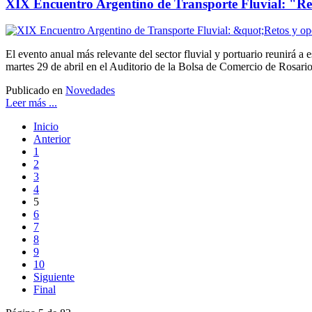
XIX Encuentro Argentino de Transporte Fluvial: "Ret
El evento anual más relevante del sector fluvial y portuario reunirá a 
martes 29 de abril en el Auditorio de la Bolsa de Comercio de Rosari
Publicado en
Novedades
Leer más ...
Inicio
Anterior
1
2
3
4
5
6
7
8
9
10
Siguiente
Final