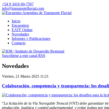
+54 9 3416 60-7597
info@transportefluvial.com
Inicio
Encuentros
EATF Online
Novedades
Informes
y Publicaciones
Contacto
Suscribirse a este canal RSS
Novedades
Viernes, 21 Marzo 2025 11:21
Colaboración, competencia y transparencia: los desafí
“
La licitación de la Vía Navegable Troncal (VNT) debe garantizar tr
producción, logística y control gubernamental, y evitar trabas por int