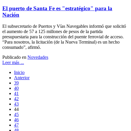
El puerto de Santa Fe es "estratégico" para la
Nación
El subsecretario de Puertos y Vías Navegables informó que solicitó
el aumento de 57 a 125 millones de pesos de la partida
presupuestaria para la construcción del puente ferrovial de acceso.
“Para nosotros, la licitación (de la Nueva Terminal) es un hecho
consumado”, afirmó.
Publicado en
Novedades
Leer más ...
Inicio
Anterior
39
40
41
42
43
44
45
46
47
48